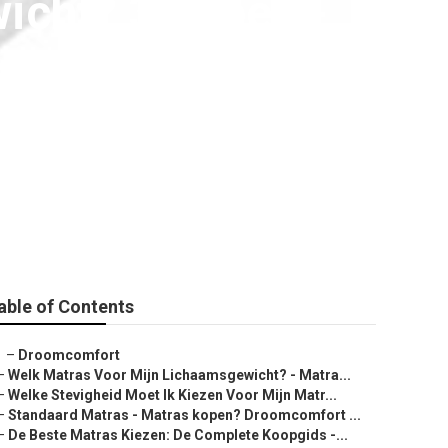
icht? 3 Types -
ssen Winkel in
able of Contents
–
Droomcomfort
–
Welk Matras Voor Mijn Lichaamsgewicht? - Matra...
–
Welke Stevigheid Moet Ik Kiezen Voor Mijn Matr...
–
Standaard Matras - Matras kopen? Droomcomfort ...
–
De Beste Matras Kiezen: De Complete Koopgids -...