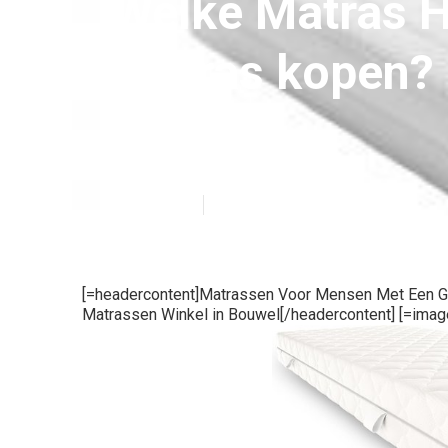
Welke Matras H
Matras kopen?
Bouwel
Published en
6 min read
[=headercontent]Matrassen Voor Mensen Met Een G
Matrassen Winkel in Bouwel[/headercontent] [=imag