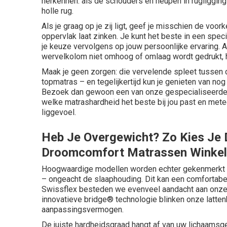
herkennen: als de schouders en heupen in rugliggin
holle rug.
Als je graag op je zij ligt, geef je misschien de voo
oppervlak laat zinken. Je kunt het beste in een spe
je keuze vervolgens op jouw persoonlijke ervaring. Al
wervelkolom niet omhoog of omlaag wordt gedrukt, h
Maak je geen zorgen: die vervelende spleet tussen
topmatras
– en tegelijkertijd kun je genieten van no
Bezoek dan gewoon een van onze
gespecialiseerde
welke matrashardheid het beste bij jou past en mete
liggevoel.
Heb Je Overgewicht? Zo Kies Je 
Droomcomfort Matrassen Winkel
Hoogwaardige modellen worden echter gekenmerkt doo
– ongeacht de slaaphouding. Dit kan een comfortabel
Swissflex besteden we evenveel aandacht aan onz
innovatieve bridge® technologie blinken onze
latte
aanpassingsvermogen.
De juiste hardheidsgraad hangt af van uw lichaams