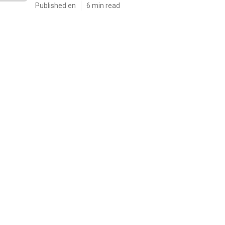
Published en
6 min read