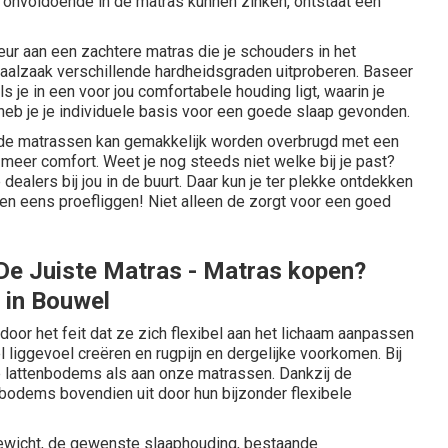
g onvoldoende in de matras kunnen zinken, ontstaat een
rkeur aan een zachtere matras die je schouders in het
ciaalzaak verschillende hardheidsgraden uitproberen. Baseer
s je in een voor jou comfortabele houding ligt, waarin je
eb je je individuele basis voor een goede slaap gevonden.
 de matrassen kan gemakkelijk worden overbrugd met een
g meer comfort. Weet je nog steeds niet welke bij je past?
 dealers
bij jou in de buurt. Daar kun je ter plekke ontdekken
en eens proefliggen! Niet alleen de zorgt voor een goed
De Juiste Matras - Matras kopen?
 in Bouwel
r het feit dat ze zich flexibel aan het lichaam aanpassen
 liggevoel creëren en rugpijn en dergelijke voorkomen. Bij
e
lattenbodems
als aan onze matrassen. Dankzij de
nbodems
bovendien uit door hun bijzonder flexibele
gewicht, de gewenste slaaphouding, bestaande