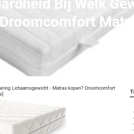
ardheid Bij Welk Gew
 Droomcomfort Matra
ering Lichaamsgewicht - Matras kopen? Droomcomfort
T
e]