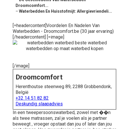
Droomcomfort...
–
Waterbedden En Huisstofmijt: Allergievriendeli...
[=headercontent]Voordelen En Nadelen Van
Waterbedden - Droomcomfort.be (30 jaar ervaring)
[/headercontent] [=image]
[/image]
Droomcomfort
Herenthoutse steenweg 89, 2288 Grobbendonk,
België
+32 14 51 82 82
Deskundig slaapadvies
In een tweepersoonswaterbed, zowel met ��n
als twee matrassen, zal je voelen als je partner
beweegt , vroeger opstaat dan jou of later dan jou