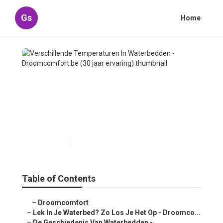
Gs
Home
Verschillende Temperaturen
In Waterbedden -
Droomcomfort.be (30 jaar
ervaring)
Published en
3 min read
Table of Contents
–
Droomcomfort
–
Lek In Je Waterbed? Zo Los Je Het Op - Droomco...
–
De Geschiedenis Van Waterbedden -