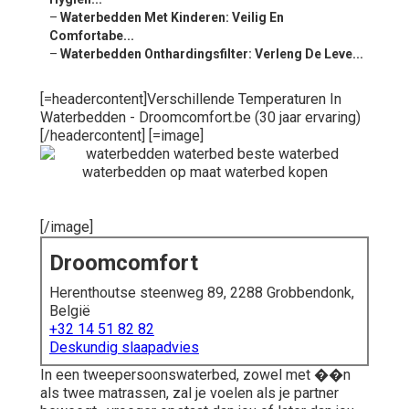
–
Waterbedden Met Kinderen: Veilig En
Comfortabe...
–
Waterbedden Onthardingsfilter: Verleng De Leve...
[=headercontent]Verschillende Temperaturen In
Waterbedden - Droomcomfort.be (30 jaar ervaring)
[/headercontent] [=image]
[/image]
Droomcomfort
Herenthoutse steenweg 89, 2288 Grobbendonk,
België
+32 14 51 82 82
Deskundig slaapadvies
In een tweepersoonswaterbed, zowel met ��n
als twee matrassen, zal je voelen als je partner