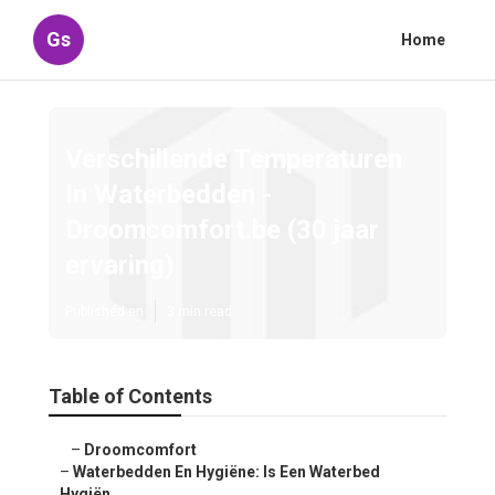
Gs
Home
Verschillende Temperaturen
In Waterbedden -
Droomcomfort.be (30 jaar
ervaring)
Published en
3 min read
Table of Contents
–
Droomcomfort
–
Waterbedden En Hygiëne: Is Een Waterbed
Hygiën...