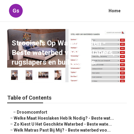
Gs
Home
Strooisels Op Waterbedden -
Beste waterbed voor zijslapers,
rugslapers en buikslapers.
Published en
6 min read
Table of Contents
–
Droomcomfort
–
Welke Maat Hoeslaken Heb Ik Nodig? - Beste wat...
–
Zo Kiest U Het Geschikte Waterbed - Beste wate...
–
Welk Matras Past Bij Mij? - Beste waterbed voo...