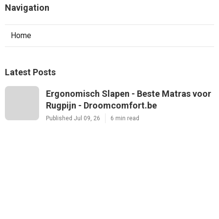
Navigation
Home
Latest Posts
Ergonomisch Slapen - Beste Matras voor
Rugpijn - Droomcomfort.be
Published Jul 09, 26
6 min read
Matras Voor Rugklachten: Waar Let Je
Op Bij De Keuze ... - Beste Matras voor
Rugpijn - Droomcomfort.be
Published Jul 07, 26
6 min read
Rugpijn Door Slapen Op De Vloer: Mythe
Of Realiteit? - Beste Matras voor Rugpijn