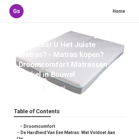
Gs
Home
Hoe Kiest U Het Juiste
Matras? - Matras kopen?
Droomcomfort Matrassen
Winkel in Bouwel
Published en
6 min read
Table of Contents
–
Droomcomfort
–
De Hardheid Van Een Matras: Wat Voldoet Aan
Uw...