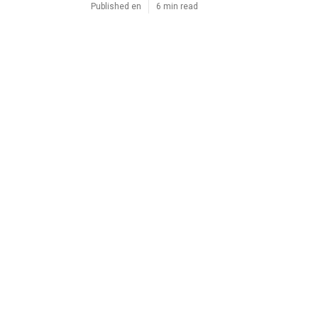
Published en
6 min read
Gs
Navigation
Home
Latest Posts