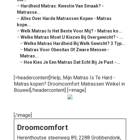
–
Hardheid Matras: Kwestie Van Smaak? -
Matrasse...
–
Alles Over Harde Matrassen Kopen - Matras
kope...
–
Welk Matras Is Het Beste Voor Mij? - Matras ko...
–
Welke Matras Moet U Kiezen Bij Overgewicht? - ...
–
Welke Matras Hardheid Bij Welk Gewicht? 3 Typ...
–
Matras Voor Obesitas Of Zware Mensen -
Matras...
–
Hoe Kies Je Een Matras Dat Echt Bij Je Past -...
[=headercontent]Help, Mijn Matras Is Te Hard -
Matras kopen? Droomcomfort Matrassen Winkel in
Bouwel[/headercontent] [=image]
[/image]
Droomcomfort
Herenthoutse steenweg 89, 2288 Grobbendonk,