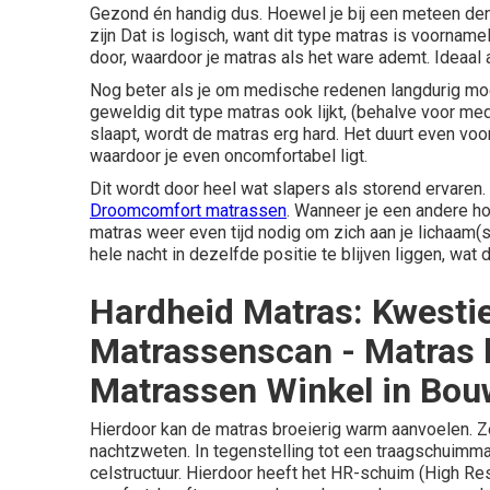
Gezond én handig dus. Hoewel je bij een meteen denk
zijn Dat is logisch, want dit type matras is voorname
door, waardoor je matras als het ware ademt. Ideaal 
Nog beter als je om medische redenen langdurig moe
geweldig dit type matras ook lijkt, (behalve voor m
slaapt, wordt de matras erg hard. Het duurt even voo
waardoor je even oncomfortabel ligt.
Dit wordt door heel wat slapers als storend ervaren.
Droomcomfort matrassen
. Wanneer je een andere h
matras weer even tijd nodig om zich aan je lichaam
hele nacht in dezelfde positie te blijven liggen, wa
Hardheid Matras: Kwesti
Matrassenscan - Matras
Matrassen Winkel in Bou
Hierdoor kan de matras broeierig warm aanvoelen. Zek
nachtzweten. In tegenstelling tot een traagschuim
celstructuur. Hierdoor heeft het HR-schuim (High Re