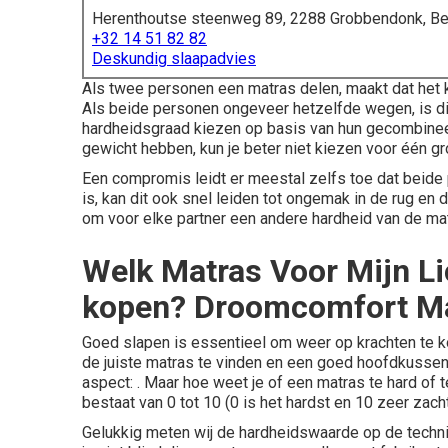
Herenthoutse steenweg 89, 2288 Grobbendonk, Be
+32 14 51 82 82
Deskundig slaapadvies
Als twee personen een matras delen, maakt dat het k
Als beide personen ongeveer hetzelfde wegen, is dit
hardheidsgraad kiezen op basis van hun gecombineer
gewicht hebben, kun je beter niet kiezen voor één g
Een compromis leidt er meestal zelfs toe dat beide p
is, kan dit ook snel leiden tot ongemak in de rug en 
om voor elke partner een andere hardheid van de mat
Welk Matras Voor Mijn L
kopen? Droomcomfort Ma
Goed slapen is essentieel om weer op krachten te k
de juiste matras te vinden en een goed hoofdkussen 
aspect: . Maar hoe weet je of een matras te hard of
bestaat van 0 tot 10 (0 is het hardst en 10 zeer zacht
Gelukkig meten wij de hardheidswaarde op de techni