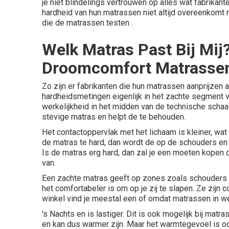
je niet blindelings vertrouwen op alles wat fabrikant
hardheid van hun matrassen niet altijd overeenkomt
die de matrassen testen .
Welk Matras Past Bij Mij
Droomcomfort Matrassen
Zo zijn er fabrikanten die hun matrassen aanprijzen a
hardheidsmetingen eigenlijk in het zachte segment val
werkelijkheid in het midden van de technische scha
stevige matras en helpt de te behouden.
Het contactoppervlak met het lichaam is kleiner, wat
de matras te hard, dan wordt de op de schouders en h
Is de matras erg hard, dan zal je een moeten kopen
van.
Een zachte matras geeft op zones zoals schouders
het comfortabeler is om op je zij te slapen. Ze zijn 
winkel vind je meestal een of omdat matrassen in wer
's Nachts en is lastiger. Dit is ook mogelijk bij mat
en kan dus warmer zijn. Maar het warmtegevoel is oo