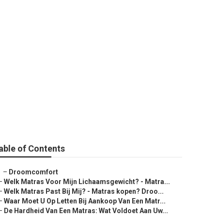
Past Bij Mij? -
ssen Winkel in
able of Contents
–
Droomcomfort
–
Welk Matras Voor Mijn Lichaamsgewicht? - Matra...
–
Welk Matras Past Bij Mij? - Matras kopen? Droo...
–
Waar Moet U Op Letten Bij Aankoop Van Een Matr...
–
De Hardheid Van Een Matras: Wat Voldoet Aan Uw...