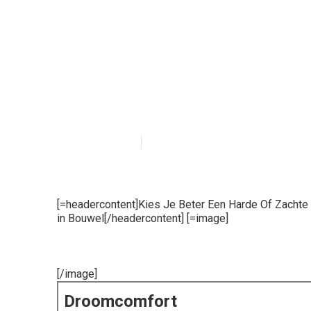
Hard Of Zacht M
Matras kopen?
Bouwel
Published en
6 min read
[=headercontent]Kies Je Beter Een Harde Of Zacht
in Bouwel[/headercontent] [=image]
[/image]
Droomcomfort