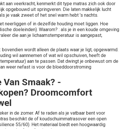
t aan veerkracht, kenmerkt dit type matras zich ook door
lijk opgebouwd uit springveren. Die laten makkelijk lucht
als je vaak zweet of het snel warm hebt ’s nachts.
t neerliggen of in dezelfde houding moet liggen. Hoe
edische doeleinden). Waarom? : als je in een koude omgeving
raleer die aan je lichaamstemperatuur is aangepast,
 : bovendien wordt alleen de plaats waar je ligt, opgewarmd.
ouding wil aannnemen of wat wil opschuiven, heeft de
(stemperatuur) aan te passen. Dat dwingt je onbewust om de
t dan weer nefast is voor de bloeddoorstroming
e Van Smaak? -
 kopen? Droomcomfort
wel
er in de zomer. Af te raden als je vatbaar bent voor
matras beschikt de of koudschuimmatrasover een open
silience 55/60). Het materiaal biedt een hoogwaardig