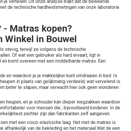
en je vertellen. Uit onze analyse blijkt dat de beweerde
 met de technische hardheidsmetingen van onze laboratoria
? - Matras kopen?
 Winkel in Bouwel
ls stevig, terwijl ze volgens de technische
len. Of wat een gebruiker als hard ervaart, ligt in
al en komt overeen met een middelharde matras. Een
 de en waardoor je je makkelijker kunt omdraaien in bed. Is
eupen in plaats van gelijkmatig verdeeld, wat vervelend is.
 om beter te slapen, maar verwacht hier ook geen wonderen
 en heupen, en je schouder kan dieper wegzakken waardoor
comfortabeler voor mensen die , bijvoorbeeld kinderen. In de
kelijkheid zachter zijn dan fabrikanten zelf aangeven.
rassen met een visco-elastische laag. Het met de matras is
k afhankelijk van de bekleding en het materiaal.Wat de een