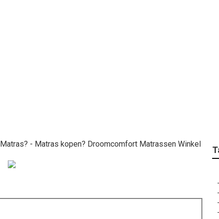
atras? Welke Matras 
 Droomcomfort Matra
e Matras? - Matras kopen? Droomcomfort Matrassen Winkel
T