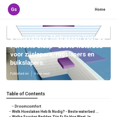
Gs
Home
8 Innovatieve Matrassen Voor De
Perfecte Slaap - Beste waterbed
voor zijslapers, rugslapers en
buikslapers.
Published en
6 min read
Table of Contents
–
Droomcomfort
–
Welk Hoeslaken Heb Ik Nodig? - Beste waterbed ...
–
Welke Soorten Bedden Zijn Er En Hoe Weet Je .....